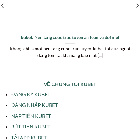
kubet: Nen tang cuoc truc tuyen an toan va doi moi
Khong chi la mot nen tang cuoc truc tuyen, kubet toi dua nguoi
dang tom tat kha nang bao mat,[...]
VỀ CHÚNG TÔI KUBET
ĐĂNG KÝ KUBET
ĐĂNG NHẬP KUBET
NẠP TIỀN KUBET
RÚT TIỀN KUBET
TẢI APP KUBET