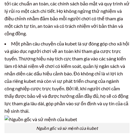
tới các chuẩn an toàn, các chính sách bảo mật và quy trình xử
lý rủi ro một cách chi tiết. Họ không ngừng thử nghiệm và
điều chỉnh nhằm đảm bảo mỗi người chơi có thể tham gia
một cách tự tin, an toàn và có trách nhiệm với bản thân và
cộng đồng.
Một phần câu chuyện của kubet là sự đóng góp cho xã hội
và giáo dục người chơi về an toàn khi tham gia cược trực
tuyến. Thương hiệu này tích cực tham gia vào các sáng kiến
làm rõ khái niệm về chơi có kiểm soát, quản lý ngân sách và
nhận diện các dấu hiệu cảnh báo. Đó không chỉ là vì lợi ích
của riêng kubet mà còn vì sự phát triển chung của ngành
công nghiệp cược trực tuyến. Bởi lẽ, khi người chơi cảm
thấy được bảo vệ và được hướng dẫn đầy đủ, họ sẽ có động
lực tham gia lâu dài, góp phần vào sự ổn định và uy tín của cả
hệ sinh thái.
Nguồn gốc và sứ mệnh của kubet