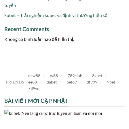
tuyến
kubet – Trải nghiệm kubet và định vị thương hiệu số
Recent Comments
Không có bình luận nào để hiển thị.
new88
w88
789club
8xbet
FRIENDS:
ee88
dabet
bet69
df999
9bet
789vn
BÀI VIẾT MỚI CẬP NHẬT