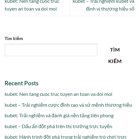
kubet: Nen tang cuoc truc
kubet – Trải nghiệm kubet và
tuyen an toan va doi moi
định vị thương hiệu số
Tìm kiếm
TÌM
KIẾM
Recent Posts
kubet: Nen tang cuoc truc tuyen an toan va doi moi
kubet – Trải nghiệm cược đỉnh cao và sứ mệnh thương hiệu
kubet: Trải nghiệm và đánh giá nền tảng tiên phong
kubet – Dấu ấn đột phá trên thị trường trực tuyến
kubet: Hành trình đột phá trong trải nghiệm trò chơi trực