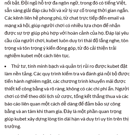
nổi bật. Đội ngũ hỗ trợ đa ngôn ngữ, trong đó có tiếng Việt,
sẵn sàng giải đáp câu hỏi và xử lý sự cố trong thời gian ngắn.
Các kênh liên hệ phong phú, từ chat trực tiếp đến email và
mạng xã hội, giúp người chơi có nhiều lựa chọn để nhận
được sự trợ giúp phù hợp với hoàn cảnh của họ. Đáp lại yêu
cầu của người chơi, kubet luôn duy trì thái độ lắng nghe, tôn
trọng và tôn trọng ý kiến đóng góp, từ đó cải thiện trải
nghiệm kubet một cách liên tục.
Thứ tư, tính minh bạch và quản trị rủi ro được kubet đặt
làm nền tảng. Các quy trình kiểm tra và đánh giá nội bộ được
tiến hành nghiêm ngặt, các chương trình khuyến mãi được
thiết kế công bằng và rõ ràng, không có các chi phí ẩn. Người
chơi có thể theo dõi lịch sử cược, tổng kết thắng thua và các
báo cáo liên quan một cách dễ dàng để đảm bảo sự công
bằng và an tâm khi tham gia. Đây là một phần quan trọng
giúp kubet xây dựng lòng tin dài hạn và duy trì uy tín trên thị
trường.