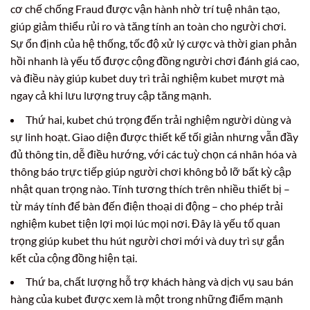
cơ chế chống Fraud được vận hành nhờ trí tuệ nhân tạo,
giúp giảm thiểu rủi ro và tăng tính an toàn cho người chơi.
Sự ổn định của hệ thống, tốc độ xử lý cược và thời gian phản
hồi nhanh là yếu tố được cộng đồng người chơi đánh giá cao,
và điều này giúp kubet duy trì trải nghiệm kubet mượt mà
ngay cả khi lưu lượng truy cập tăng mạnh.
Thứ hai, kubet chú trọng đến trải nghiệm người dùng và
sự linh hoạt. Giao diện được thiết kế tối giản nhưng vẫn đầy
đủ thông tin, dễ điều hướng, với các tuỳ chọn cá nhân hóa và
thông báo trực tiếp giúp người chơi không bỏ lỡ bất kỳ cập
nhật quan trọng nào. Tính tương thích trên nhiều thiết bị –
từ máy tính để bàn đến điện thoại di động – cho phép trải
nghiệm kubet tiện lợi mọi lúc mọi nơi. Đây là yếu tố quan
trọng giúp kubet thu hút người chơi mới và duy trì sự gắn
kết của cộng đồng hiện tại.
Thứ ba, chất lượng hỗ trợ khách hàng và dịch vụ sau bán
hàng của kubet được xem là một trong những điểm mạnh