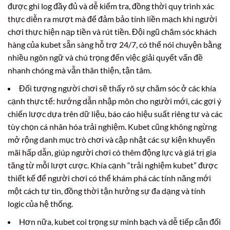
được ghi log đầy đủ và dễ kiểm tra, đồng thời quy trình xác
thực diễn ra mượt mà để đảm bảo tính liền mạch khi người
chơi thực hiện nạp tiền và rút tiền. Đội ngũ chăm sóc khách
hàng của kubet sẵn sàng hỗ trợ 24/7, có thể nói chuyện bằng
nhiều ngôn ngữ và chú trọng đến việc giải quyết vấn đề
nhanh chóng mà vẫn thân thiện, tận tâm.
Đối tượng người chơi sẽ thấy rõ sự chăm sóc ở các khía
cạnh thực tế: hướng dẫn nhập môn cho người mới, các gợi ý
chiến lược dựa trên dữ liệu, báo cáo hiệu suất riêng tư và các
tùy chọn cá nhân hóa trải nghiệm. Kubet cũng không ngừng
mở rộng danh mục trò chơi và cập nhật các sự kiện khuyến
mãi hấp dẫn, giúp người chơi có thêm động lực và giá trị gia
tăng từ mỗi lượt cược. Khía cạnh “trải nghiệm kubet” được
thiết kế để người chơi có thể khám phá các tính năng mới
một cách tự tin, đồng thời tận hưởng sự đa dạng và tính
logic của hệ thống.
Hơn nữa, kubet coi trọng sự minh bạch và dễ tiếp cận đối