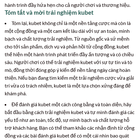
hành trình đầy hứa hẹn cho cả người chơi và thương hiệu.
Tóm tắt và mời trải nghiệm kubet
Tóm lại, kubet không chỉ là một nền tảng cược mà còn là
một cộng đồng và một cam kết lâu dài với sự an toàn, minh
bạch và chất lượng trải nghiệm. Từ nguồn gốc và sứ mệnh
cho tới sản phẩm, dịch vụ và phản hồi từ cộng đồng, kubet
thể hiện một hành trình phát triển đầy ấn tượng và có chiều
sâu. Người chơi có thể trải nghiệm kubet với sự tự tin và tò
mò, đồng thời đóng góp ý kiến để nền tảng ngày càng hoàn
thiện. Nếu bạn đang tìm kiếm một trải nghiệm cược vừa giải
trí vừa có trách nhiệm, kubet là một lựa chọn xứng đáng để
khám phá.
Để đánh giá kubet một cách công bằng và toàn diện, hãy
bắt đầu bằng cách trải nghiệm kubet và tự mình đánh giá các
yếu tố như an toàn, tốc độ, sự minh bạch và chất lượng hỗ
trợ khách hàng. Bạn có thể tham khảo các nhận định từ cộng
đồng và các bài đánh giá kubet để có một cái nhìn bao quát