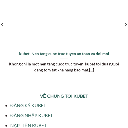
kubet: Nen tang cuoc truc tuyen an toan va doi moi
Khong chi la mot nen tang cuoc truc tuyen, kubet toi dua nguoi
dang tom tat kha nang bao mat,[...]
VỀ CHÚNG TÔI KUBET
ĐĂNG KÝ KUBET
ĐĂNG NHẬP KUBET
NẠP TIỀN KUBET