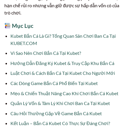
hạn chế rủi ro nhưng vẫn giữ được sự hấp dẫn vốn có của
trò chơi.
Mục Lục
Kubet Bắn Cá Là Gì? Tổng Quan Sân Chơi Ban Ca Tại
KUBET.COM
Vì Sao Nên Chơi Bắn Cá Tại Kubet?
Hướng Dẫn Đăng Ký Kubet & Truy Cập Khu Bắn Cá
Luật Chơi & Cách Bắn Cá Tại Kubet Cho Người Mới
Các Dòng Game Bắn Cá Phổ Biến Tại Kubet
Mẹo & Chiến Thuật Nâng Cao Khi Chơi Bắn Cá Kubet
Quản Lý Vốn & Tâm Lý Khi Chơi Ban Ca Tại Kubet
Câu Hỏi Thường Gặp Về Game Bắn Cá Kubet
Kết Luận – Bắn Cá Kubet Có Thực Sự Đáng Chơi?