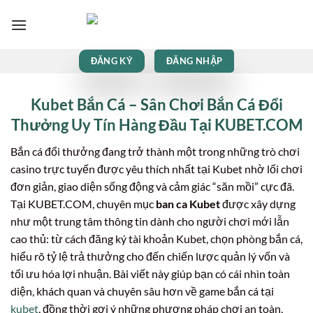
Bỏ
qua
nội
dung
ĐĂNG KÝ
ĐĂNG NHẬP
Kubet Bắn Cá – Sân Chơi Bắn Cá Đổi
Thưởng Uy Tín Hàng Đầu Tại KUBET.COM
Bắn cá đổi thưởng đang trở thành một trong những trò chơi
casino trực tuyến được yêu thích nhất tại Kubet nhờ lối chơi
đơn giản, giao diện sống động và cảm giác “săn mồi” cực đã.
Tại KUBET.COM, chuyên mục
ban ca Kubet
được xây dựng
như một trung tâm thông tin dành cho người chơi mới lẫn
cao thủ: từ cách đăng ký tài khoản Kubet, chọn phòng bắn cá,
hiểu rõ tỷ lệ trả thưởng cho đến chiến lược quản lý vốn và
tối ưu hóa lợi nhuận. Bài viết này giúp bạn có cái nhìn toàn
diện, khách quan và chuyên sâu hơn về game bắn cá tại
kubet
, đồng thời gợi ý những phương pháp chơi an toàn,