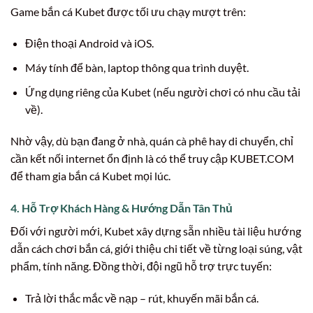
Game bắn cá Kubet được tối ưu chạy mượt trên:
Điện thoại Android và iOS.
Máy tính để bàn, laptop thông qua trình duyệt.
Ứng dụng riêng của Kubet (nếu người chơi có nhu cầu tải
về).
Nhờ vậy, dù bạn đang ở nhà, quán cà phê hay di chuyển, chỉ
cần kết nối internet ổn định là có thể truy cập KUBET.COM
để tham gia bắn cá Kubet mọi lúc.
4. Hỗ Trợ Khách Hàng & Hướng Dẫn Tân Thủ
Đối với người mới, Kubet xây dựng sẵn nhiều tài liệu hướng
dẫn cách chơi bắn cá, giới thiệu chi tiết về từng loại súng, vật
phẩm, tính năng. Đồng thời, đội ngũ hỗ trợ trực tuyến:
Trả lời thắc mắc về nạp – rút, khuyến mãi bắn cá.