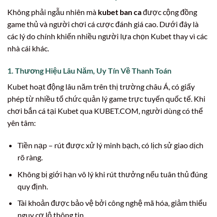
Không phải ngẫu nhiên mà
kubet ban ca
được cộng đồng
game thủ và người chơi cá cược đánh giá cao. Dưới đây là
các lý do chính khiến nhiều người lựa chọn Kubet thay vì các
nhà cái khác.
1. Thương Hiệu Lâu Năm, Uy Tín Về Thanh Toán
Kubet hoạt động lâu năm trên thị trường châu Á, có giấy
phép từ nhiều tổ chức quản lý game trực tuyến quốc tế. Khi
chơi bắn cá tại Kubet qua KUBET.COM, người dùng có thể
yên tâm:
Tiền nạp – rút được xử lý minh bạch, có lịch sử giao dịch
rõ ràng.
Không bị giới hạn vô lý khi rút thưởng nếu tuân thủ đúng
quy định.
Tài khoản được bảo vệ bởi công nghệ mã hóa, giảm thiểu
nguy cơ lộ thông tin.