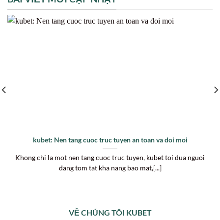
kubet: Nen tang cuoc truc tuyen an toan va doi moi
Khong chi la mot nen tang cuoc truc tuyen, kubet toi dua nguoi
dang tom tat kha nang bao mat,[...]
VỀ CHÚNG TÔI KUBET