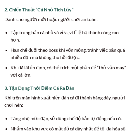
2. Chiến Thuật “Cá Nhỏ Tích Lũy”
Dành cho người mới hoặc người chơi an toàn:
Tập trung bắn cá nhỏ và vừa, vì tỉ lệ hạ thành công cao
hơn.
Hạn chế đuổi theo boss khi vốn mỏng, tránh việc bắn quá
nhiều đạn mà không thu hồi được.
Khi đã lãi ổn định, có thể trích một phần để “thử vận may”
với cá lớn.
3. Tận Dụng Thời Điểm Cá Ra Đàn
Khi trên màn hình xuất hiện đàn cá đi thành hàng dày, người
chơi nên:
Tăng nhẹ mức đạn, sử dụng chế độ bắn tự động nếu có.
Nhắm vào khu vực có mật độ cá dày nhất để tối đa hóa số