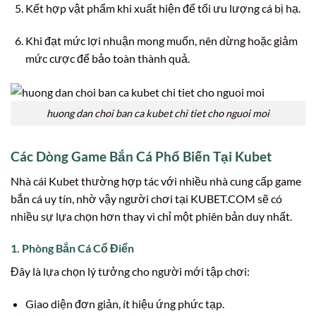
Kết hợp vật phẩm khi xuất hiện để tối ưu lượng cá bị hạ.
Khi đạt mức lợi nhuận mong muốn, nên dừng hoặc giảm
mức cược để bảo toàn thành quả.
huong dan choi ban ca kubet chi tiet cho nguoi moi
Các Dòng Game Bắn Cá Phổ Biến Tại Kubet
Nhà cái Kubet thường hợp tác với nhiều nhà cung cấp game
bắn cá uy tín, nhờ vậy người chơi tại KUBET.COM sẽ có
nhiều sự lựa chọn hơn thay vì chỉ một phiên bản duy nhất.
1. Phòng Bắn Cá Cổ Điển
Đây là lựa chọn lý tưởng cho người mới tập chơi:
Giao diện đơn giản, ít hiệu ứng phức tạp.