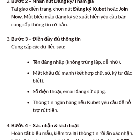
Bước 2 – Nhấn nút Đăng ký/Tham gia
Tại giao diện trang, chọn nút
Đăng ký Kubet
hoặc
Join
Now
. Một biểu mẫu đăng ký sẽ xuất hiện yêu cầu bạn
cung cấp thông tin cơ bản.
Bước 3 – Điền đầy đủ thông tin
Cung cấp các dữ liệu sau:
Tên đăng nhập (không trùng lặp, dễ nhớ).
Mật khẩu đủ mạnh (kết hợp chữ, số, ký tự đặc
biệt).
Số điện thoại, email đang sử dụng.
Thông tin ngân hàng nếu Kubet yêu cầu để hỗ
trợ rút tiền.
Bước 4 – Xác nhận & kích hoạt
Hoàn tất biểu mẫu, kiểm tra lại thông tin rồi ấn xác nhận.