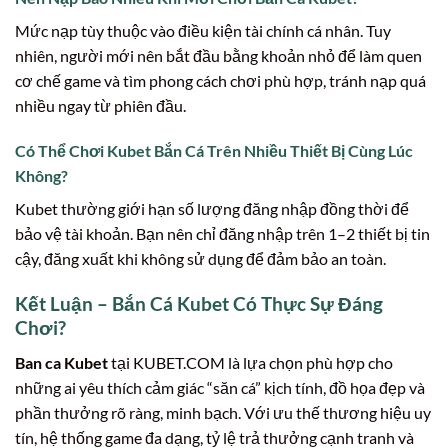
Mức nạp tùy thuộc vào điều kiện tài chính cá nhân. Tuy
nhiên, người mới nên bắt đầu bằng khoản nhỏ để làm quen
cơ chế game và tìm phong cách chơi phù hợp, tránh nạp quá
nhiều ngay từ phiên đầu.
Có Thể Chơi Kubet Bắn Cá Trên Nhiều Thiết Bị Cùng Lúc
Không?
Kubet thường giới hạn số lượng đăng nhập đồng thời để
bảo vệ tài khoản. Bạn nên chỉ đăng nhập trên 1–2 thiết bị tin
cậy, đăng xuất khi không sử dụng để đảm bảo an toàn.
Kết Luận – Bắn Cá Kubet Có Thực Sự Đáng
Chơi?
Ban ca Kubet
tại KUBET.COM là lựa chọn phù hợp cho
những ai yêu thích cảm giác “săn cá” kịch tính, đồ họa đẹp và
phần thưởng rõ ràng, minh bạch. Với ưu thế thương hiệu uy
tín, hệ thống game đa dạng, tỷ lệ trả thưởng cạnh tranh và