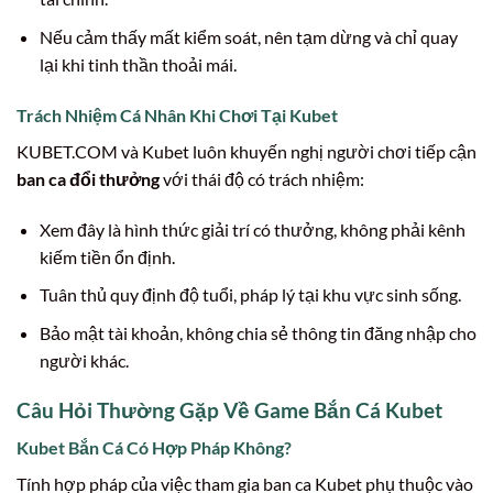
Nếu cảm thấy mất kiểm soát, nên tạm dừng và chỉ quay
lại khi tinh thần thoải mái.
Trách Nhiệm Cá Nhân Khi Chơi Tại Kubet
KUBET.COM và Kubet luôn khuyến nghị người chơi tiếp cận
ban ca đổi thưởng
với thái độ có trách nhiệm:
Xem đây là hình thức giải trí có thưởng, không phải kênh
kiếm tiền ổn định.
Tuân thủ quy định độ tuổi, pháp lý tại khu vực sinh sống.
Bảo mật tài khoản, không chia sẻ thông tin đăng nhập cho
người khác.
Câu Hỏi Thường Gặp Về Game Bắn Cá Kubet
Kubet Bắn Cá Có Hợp Pháp Không?
Tính hợp pháp của việc tham gia ban ca Kubet phụ thuộc vào