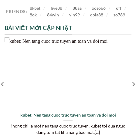
8kbet
five88
88aa
xoso66
6ff
FRIENDS:
8ok
84win
vin99
dola88
zo789
BÀI VIẾT MỚI CẬP NHẬT
kubet: Nen tang cuoc truc tuyen an toan va doi moi
Khong chi la mot nen tang cuoc truc tuyen, kubet toi dua nguoi
dang tom tat kha nang bao mat,[...]