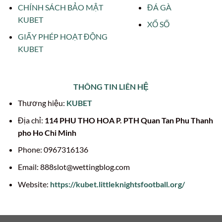
CHÍNH SÁCH BẢO MẬT
ĐÁ GÀ
KUBET
XỔ SỐ
GIẤY PHÉP HOẠT ĐỘNG
KUBET
THÔNG TIN LIÊN HỆ
Thương hiệu:
KUBET
Địa chỉ:
114 PHU THO HOA P. PTH Quan Tan Phu Thanh
pho Ho Chi Minh
Phone:
0967316136
Email:
888slot@wettingblog.com
Website:
https://kubet.littleknightsfootball.org/