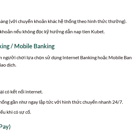
hàng (với chuyển khoản khác hệ thống theo hình thức thường).
 khoản nếu không đọc kỹ hướng dẫn nap tien Kubet.
ing / Mobile Banking
ớn người chơi lựa chọn sử dụng Internet Banking hoặc Mobile Bank
ao dịch.
ại có kết nối internet.
 thống gần như ngay lập tức với hình thức chuyển nhanh 24/7.
iếu khi có sự cố.
Pay)