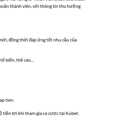
khoản thành viên, với thông tin thụ hưởng
 mới, đồng thời đáp ứng tốt nhu cầu của
phổ biến, thẻ cào…
ap tien.
tiện lợi khi tham gia cá cược tại Kubet.