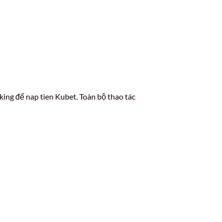
ing để nap tien Kubet. Toàn bộ thao tác