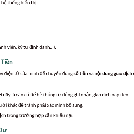
, hệ thống hiển thị:
h viên, ký tự định danh…).
 Tiền
ví điện tử của mình để chuyển đúng
số tiền
và
nội dung giao dịch
 đây là căn cứ để hệ thống tự động ghi nhận giao dịch nap tien.
ời khác để tránh phải xác minh bổ sung.
dịch trong trường hợp cần khiếu nại.
 Dư