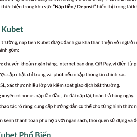
 thực hiện trong khu vực
“Nạp tiền / Deposit”
hiển thị trong tài 
i Kubet
hị trường, nap tien Kubet được đánh giá khá thân thiện với người
hính gồm:
n
: chuyển khoản ngân hàng, internet banking, QR Pay, ví điện tử 
được cập nhật chỉ trong vài phút nếu nhập thông tin chính xác.
SL, xác thực nhiều lớp và kiểm soát giao dịch bất thường.
 xuyên có bonus nạp lần đầu, ưu đãi nạp lại, hoàn trả hàng ngày.
ự thao tác rõ ràng, cung cấp hướng dẫn cụ thể cho từng hình thức n
n kênh thanh toán phù hợp với ngân sách, thói quen sử dụng và độ 
Kubet Phổ Biến