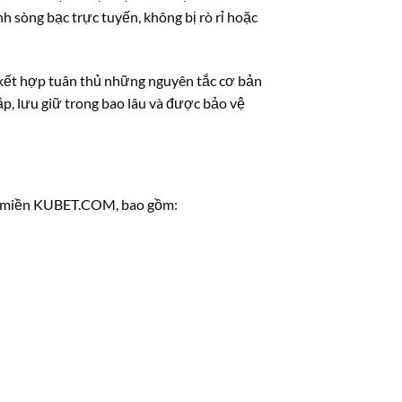
h sòng bạc trực tuyến, không bị rò rỉ hoặc
 kết hợp tuân thủ những nguyên tắc cơ bản
ập, lưu giữ trong bao lâu và được bảo vệ
ên miền KUBET.COM, bao gồm: