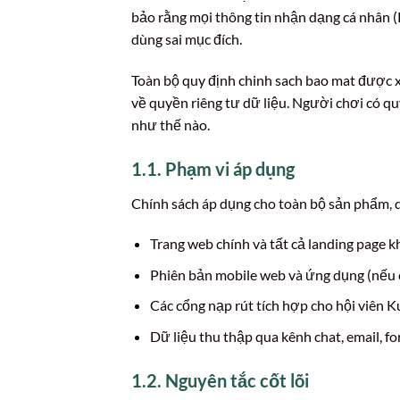
bảo rằng mọi thông tin nhận dạng cá nhân (P
dùng sai mục đích.
Toàn bộ quy định chinh sach bao mat được 
về quyền riêng tư dữ liệu. Người chơi có qu
như thế nào.
1.1. Phạm vi áp dụng
Chính sách áp dụng cho toàn bộ sản phẩm, 
Trang web chính và tất cả landing page k
Phiên bản mobile web và ứng dụng (nếu 
Các cổng nạp rút tích hợp cho hội viên K
Dữ liệu thu thập qua kênh chat, email, for
1.2. Nguyên tắc cốt lõi