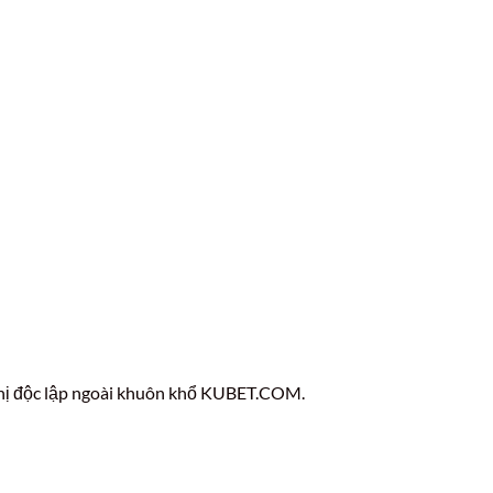
 thị độc lập ngoài khuôn khổ KUBET.COM.