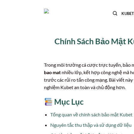
Bỏ
qua
KUBE
nội
dung
Chính Sách Bảo Mật 
Trong môi trường cá cược trực tuyến, bảo 
bao mat
nhiều lớp, kết hợp công nghệ mã hóa 
trước các rủi ro tấn công mạng. Bài viết này
nghiệm Kubet an toàn và chủ động hơn.
Mục Lục
Tổng quan về chính sách bảo mật Kubet
Nguyên tắc thu thập và sử dụng dữ liệu