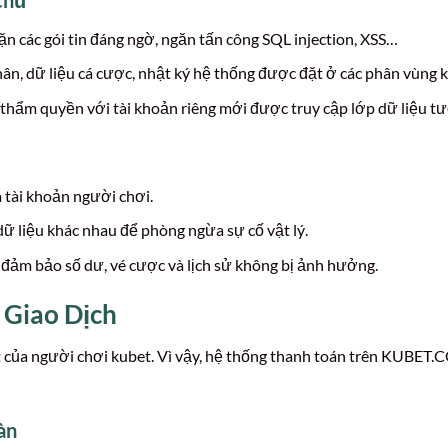
chặn các gói tin đáng ngờ, ngăn tấn công SQL injection, XSS…
nhân, dữ liệu cá cược, nhật ký hệ thống được đặt ở các phân vùng kh
ó thẩm quyền với tài khoản riêng mới được truy cập lớp dữ liệu t
à tài khoản người chơi.
ữ liệu khác nhau để phòng ngừa sự cố vật lý.
 đảm bảo số dư, vé cược và lịch sử không bị ảnh hưởng.
 Giao Dịch
ất của người chơi kubet. Vì vậy, hệ thống thanh toán trên KUBET
àn