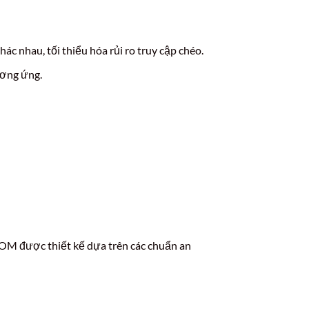
ác nhau, tối thiểu hóa rủi ro truy cập chéo.
ương ứng.
.COM được thiết kế dựa trên các chuẩn an