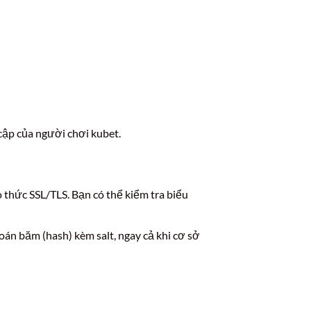
cập của người chơi kubet.
thức SSL/TLS. Bạn có thể kiểm tra biểu
án băm (hash) kèm salt, ngay cả khi cơ sở