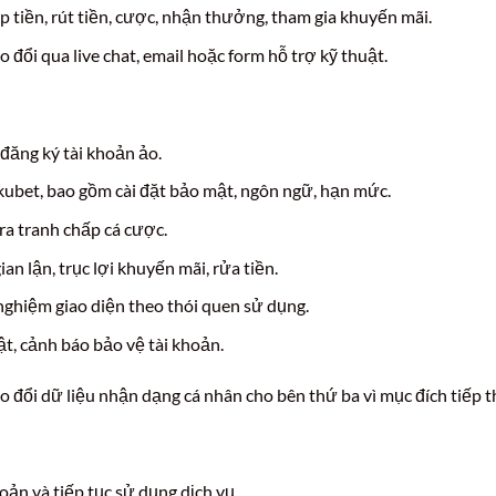
ạp tiền, rút tiền, cược, nhận thưởng, tham gia khuyến mãi.
ao đổi qua live chat, email hoặc form hỗ trợ kỹ thuật.
đăng ký tài khoản ảo.
n kubet, bao gồm cài đặt bảo mật, ngôn ngữ, hạn mức.
tra tranh chấp cá cược.
an lận, trục lợi khuyến mãi, rửa tiền.
 nghiệm giao diện theo thói quen sử dụng.
t, cảnh báo bảo vệ tài khoản.
o đổi dữ liệu nhận dạng cá nhân cho bên thứ ba vì mục đích tiếp
hoản và tiếp tục sử dụng dịch vụ.