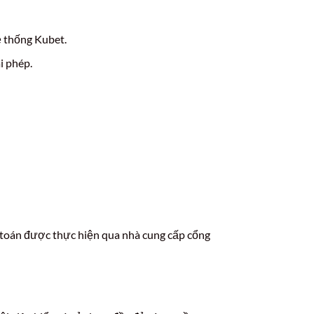
ệ thống Kubet.
i phép.
h toán được thực hiện qua nhà cung cấp cổng