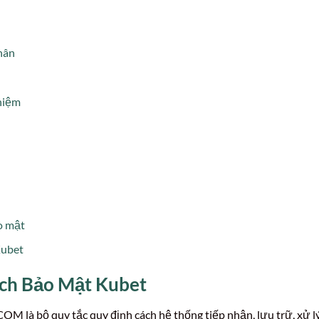
hân
nhiệm
o mật
Kubet
ách Bảo Mật Kubet
 là bộ quy tắc quy định cách hệ thống tiếp nhận, lưu trữ, xử lý 