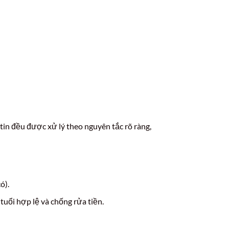
 tin đều được xử lý theo nguyên tắc rõ ràng,
ó).
 tuổi hợp lệ và chống rửa tiền.