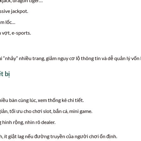
ckjack, dragon tiger…
ssive jackpot.
sâm lốc…
 vợt, e-sports.
 “nhảy” nhiều trang, giảm nguy cơ lộ thông tin và dễ quản lý vốn
t bị
ều bàn cùng lúc, xem thống kê chi tiết.
ản, tối ưu cho chơi slot, bắn cá, mini game.
 hình rộng, nhìn rõ dealer.
h, ít giật lag nếu đường truyền của người chơi ổn định.