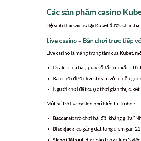
Các sản phẩm casino Kube
Hệ sinh thái casino tại Kubet được chia th
Live casino – Bàn chơi trực tiếp v
Live casino là mảng trọng tâm của Kubet, mô
Dealer chia bài, quay số, lắc xúc xắc trực 
Bàn chơi được livestream với nhiều góc q
Người chơi đặt cược thời gian thực, kết 
Một số trò live casino phổ biến tại Kubet:
Baccarat
: trò chơi bài đối kháng giữa “N
Blackjack
: cố gắng đạt tổng điểm gần 2
Sicbo (Tài xỉu)
: dự đoán tổng điểm 3 viên