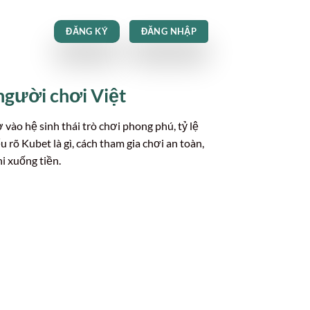
ĐĂNG KÝ
ĐĂNG NHẬP
 người chơi Việt
vào hệ sinh thái trò chơi phong phú, tỷ lệ
õ Kubet là gì, cách tham gia chơi an toàn,
i xuống tiền.