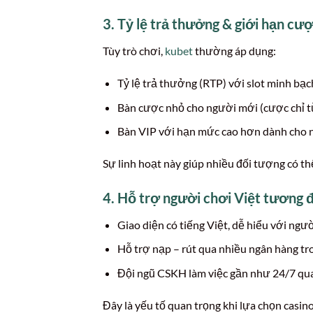
3. Tỷ lệ trả thưởng & giới hạn cượ
Tùy trò chơi,
kubet
thường áp dụng:
Tỷ lệ trả thưởng (RTP) với slot minh bạ
Bàn cược nhỏ cho người mới (cược chỉ t
Bàn VIP với hạn mức cao hơn dành cho n
Sự linh hoạt này giúp nhiều đối tượng có th
4. Hỗ trợ người chơi Việt tương đ
Giao diện có tiếng Việt, dễ hiểu với ngư
Hỗ trợ nạp – rút qua nhiều ngân hàng tr
Đội ngũ CSKH làm việc gần như 24/7 qua 
Đây là yếu tố quan trọng khi lựa chọn casino