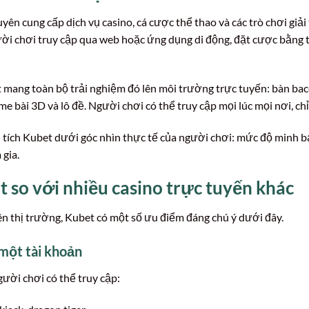
ên cung cấp dịch vụ casino, cá cược thể thao và các trò chơi giải
ời chơi truy cập qua web hoặc ứng dụng di động, đặt cược bằng ti
 mang toàn bộ trải nghiệm đó lên môi trường trực tuyến: bàn bacca
e bài 3D và lô đề. Người chơi có thể truy cập mọi lúc mọi nơi, chỉ 
ích Kubet dưới góc nhìn thực tế của người chơi: mức độ minh bạc
gia.
 so với nhiều casino trực tuyến khác
rên thị trường, Kubet có một số ưu điểm đáng chú ý dưới đây.
 một tài khoản
gười chơi có thể truy cập: