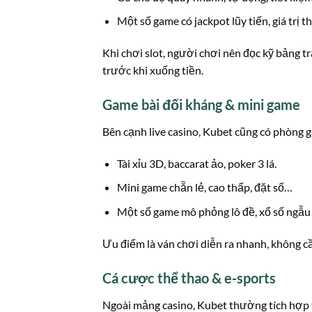
Một số game có jackpot lũy tiến, giá trị 
Khi chơi slot, người chơi nên đọc kỹ bảng tr
trước khi xuống tiền.
Game bài đối kháng & mini game
Bên cạnh live casino, Kubet cũng có phòng 
Tài xỉu 3D, baccarat ảo, poker 3 lá.
Mini game chẵn lẻ, cao thấp, đặt số…
Một số game mô phỏng lô đề, xổ số ngẫu 
Ưu điểm là ván chơi diễn ra nhanh, không c
Cá cược thể thao & e-sports
Ngoài mảng casino, Kubet thường tích hợp 