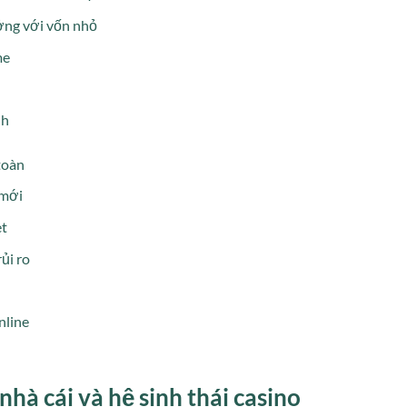
ởng với vốn nhỏ
me
nh
toàn
 mới
et
ủi ro
nline
nhà cái và hệ sinh thái casino