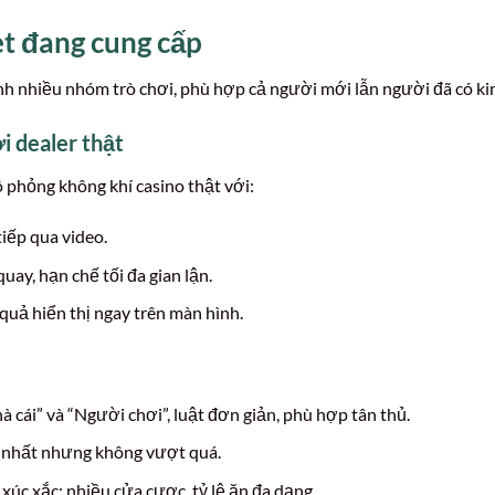
t đang cung cấp
ành nhiều nhóm trò chơi, phù hợp cả người mới lẫn người đã có k
ới dealer thật
 phỏng không khí casino thật với:
tiếp qua video.
uay, hạn chế tối đa gian lận.
quả hiển thị ngay trên màn hình.
hà cái” và “Người chơi”, luật đơn giản, phù hợp tân thủ.
1 nhất nhưng không vượt quá.
 xúc xắc; nhiều cửa cược, tỷ lệ ăn đa dạng.