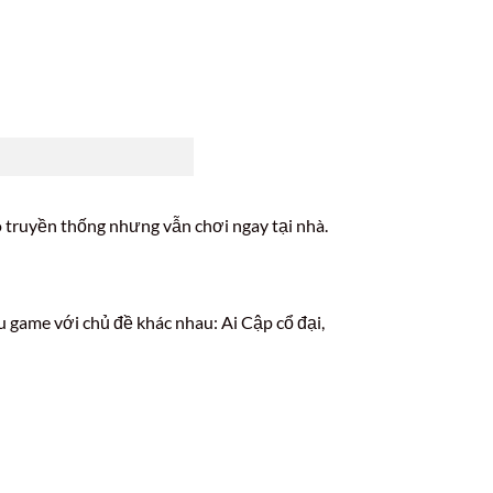
o truyền thống nhưng vẫn chơi ngay tại nhà.
game với chủ đề khác nhau: Ai Cập cổ đại,