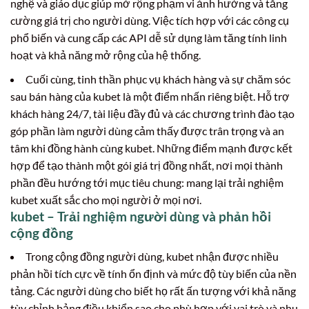
nghệ và giáo dục giúp mở rộng phạm vi ảnh hưởng và tăng
cường giá trị cho người dùng. Việc tích hợp với các công cụ
phổ biến và cung cấp các API dễ sử dụng làm tăng tính linh
hoạt và khả năng mở rộng của hệ thống.
Cuối cùng, tinh thần phục vụ khách hàng và sự chăm sóc
sau bán hàng của kubet là một điểm nhấn riêng biệt. Hỗ trợ
khách hàng 24/7, tài liệu đầy đủ và các chương trình đào tạo
góp phần làm người dùng cảm thấy được trân trọng và an
tâm khi đồng hành cùng kubet. Những điểm mạnh được kết
hợp để tạo thành một gói giá trị đồng nhất, nơi mọi thành
phần đều hướng tới mục tiêu chung: mang lại trải nghiệm
kubet xuất sắc cho mọi người ở mọi nơi.
kubet – Trải nghiệm người dùng và phản hồi
cộng đồng
Trong cộng đồng người dùng, kubet nhận được nhiều
phản hồi tích cực về tính ổn định và mức độ tùy biến của nền
tảng. Các người dùng cho biết họ rất ấn tượng với khả năng
tùy chỉnh bảng điều khiển sao cho phù hợp với vai trò và nhu