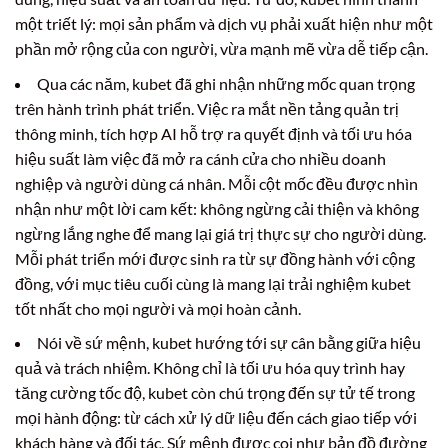
một triết lý: mọi sản phẩm và dịch vụ phải xuất hiện như một
phần mở rộng của con người, vừa mạnh mẽ vừa dễ tiếp cận.
Qua các năm, kubet đã ghi nhận những mốc quan trọng
trên hành trình phát triển. Việc ra mắt nền tảng quản trị
thông minh, tích hợp AI hỗ trợ ra quyết định và tối ưu hóa
hiệu suất làm việc đã mở ra cánh cửa cho nhiều doanh
nghiệp và người dùng cá nhân. Mỗi cột mốc đều được nhìn
nhận như một lời cam kết: không ngừng cải thiện và không
ngừng lắng nghe để mang lại giá trị thực sự cho người dùng.
Mỗi phát triển mới được sinh ra từ sự đồng hành với cộng
đồng, với mục tiêu cuối cùng là mang lại trải nghiệm kubet
tốt nhất cho mọi người và mọi hoàn cảnh.
Nói về sứ mệnh, kubet hướng tới sự cân bằng giữa hiệu
quả và trách nhiệm. Không chỉ là tối ưu hóa quy trình hay
tăng cường tốc độ, kubet còn chú trọng đến sự tử tế trong
mọi hành động: từ cách xử lý dữ liệu đến cách giao tiếp với
khách hàng và đối tác. Sứ mệnh được coi như bản đồ đường