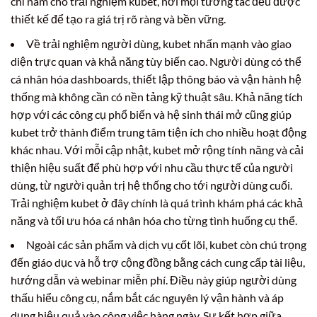
chỉ nam cho trải nghiệm kubet, nơi mọi tương tác đều được
thiết kế để tạo ra giá trị rõ ràng và bền vững.
Về trải nghiệm người dùng, kubet nhấn mạnh vào giao
diện trực quan và khả năng tùy biến cao. Người dùng có thể
cá nhân hóa dashboards, thiết lập thông báo và vận hành hệ
thống mà không cần có nền tảng kỹ thuật sâu. Khả năng tích
hợp với các công cụ phổ biến và hệ sinh thái mở cũng giúp
kubet trở thành điểm trung tâm tiện ích cho nhiều hoạt động
khác nhau. Với mỗi cập nhật, kubet mở rộng tính năng và cải
thiện hiệu suất để phù hợp với nhu cầu thực tế của người
dùng, từ người quản trị hệ thống cho tới người dùng cuối.
Trải nghiệm kubet ở đây chính là quá trình khám phá các khả
năng và tối ưu hóa cá nhân hóa cho từng tình huống cụ thể.
Ngoài các sản phẩm và dịch vụ cốt lõi, kubet còn chú trọng
đến giáo dục và hỗ trợ cộng đồng bằng cách cung cấp tài liệu,
hướng dẫn và webinar miễn phí. Điều này giúp người dùng
thấu hiểu công cụ, nắm bắt các nguyên lý vận hành và áp
dụng hiệu quả vào công việc hàng ngày. Sự kết hợp giữa