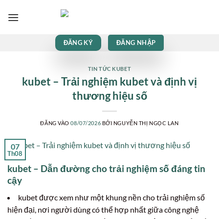
Bỏ
qua
nội
dung
ĐĂNG KÝ
ĐĂNG NHẬP
TIN TỨC KUBET
kubet – Trải nghiệm kubet và định vị
thương hiệu số
ĐĂNG VÀO
08/07/2026
BỞI
NGUYỄN THỊ NGỌC LAN
07
Th08
kubet – Dẫn đường cho trải nghiệm số đáng tin
cậy
kubet được xem như một khung nền cho trải nghiệm số
hiện đại, nơi người dùng có thể hợp nhất giữa công nghệ