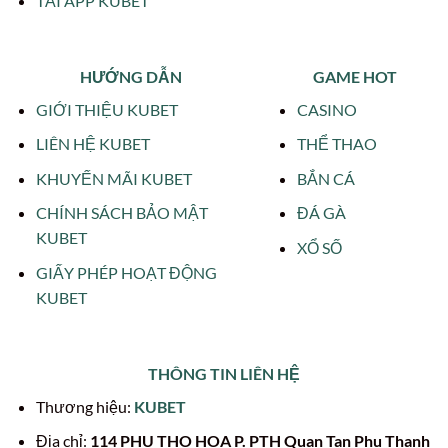
TẢI APP KUBET
HƯỚNG DẪN
GAME HOT
GIỚI THIỆU KUBET
CASINO
LIÊN HỆ KUBET
THỂ THAO
KHUYẾN MÃI KUBET
BẮN CÁ
CHÍNH SÁCH BẢO MẬT
ĐÁ GÀ
KUBET
XỔ SỐ
GIẤY PHÉP HOẠT ĐỘNG
KUBET
THÔNG TIN LIÊN HỆ
Thương hiệu:
KUBET
Địa chỉ:
114 PHU THO HOA P. PTH Quan Tan Phu Thanh