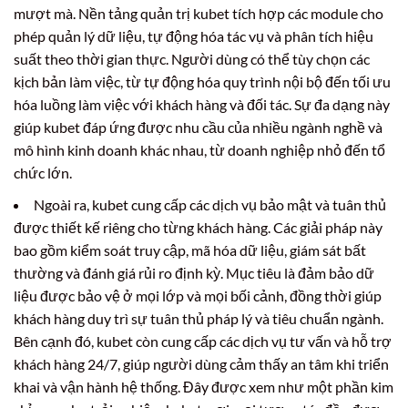
mượt mà. Nền tảng quản trị kubet tích hợp các module cho
phép quản lý dữ liệu, tự động hóa tác vụ và phân tích hiệu
suất theo thời gian thực. Người dùng có thể tùy chọn các
kịch bản làm việc, từ tự động hóa quy trình nội bộ đến tối ưu
hóa luồng làm việc với khách hàng và đối tác. Sự đa dạng này
giúp kubet đáp ứng được nhu cầu của nhiều ngành nghề và
mô hình kinh doanh khác nhau, từ doanh nghiệp nhỏ đến tổ
chức lớn.
Ngoài ra, kubet cung cấp các dịch vụ bảo mật và tuân thủ
được thiết kế riêng cho từng khách hàng. Các giải pháp này
bao gồm kiểm soát truy cập, mã hóa dữ liệu, giám sát bất
thường và đánh giá rủi ro định kỳ. Mục tiêu là đảm bảo dữ
liệu được bảo vệ ở mọi lớp và mọi bối cảnh, đồng thời giúp
khách hàng duy trì sự tuân thủ pháp lý và tiêu chuẩn ngành.
Bên cạnh đó, kubet còn cung cấp các dịch vụ tư vấn và hỗ trợ
khách hàng 24/7, giúp người dùng cảm thấy an tâm khi triển
khai và vận hành hệ thống. Đây được xem như một phần kim