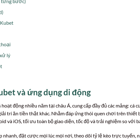
t từng bước)
d)
 Kubet
thoại
xử lý
t
Kubet và ứng dụng di động
 hoạt động nhiều năm tại châu Á, cung cấp đầy đủ các mảng: cá cư
iải trí ăn tiền thật khác. Nhằm đáp ứng thói quen chơi trên thiết 
d và iOS, tối ưu toàn bộ giao diện, tốc độ và trải nghiệm so với 
 nhanh, đặt cược mọi lúc mọi nơi, theo dõi tỷ lệ kèo trực tuyến,