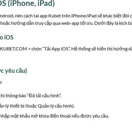
OS (iPhone, iPad)
roid, nên cách tai app Kubet trên iPhone/iPad sẽ khác biệt đôi c
) hoặc hướng dẫn truy cập qua web-app tối ưu. Dưới đây là kịch 
ho iOS
p KUBET.COM > chọn “Tải App iOS”. Hệ thống sẽ hiển thị hướng dẫ
ợc yêu cầu)
p:
thị thông báo “Đã tải cấu hình”.
 lý thiết bị (hoặc Quản lý cấu hình).
 nhập mật khẩu mở khóa điện thoại nếu được yêu cầu.