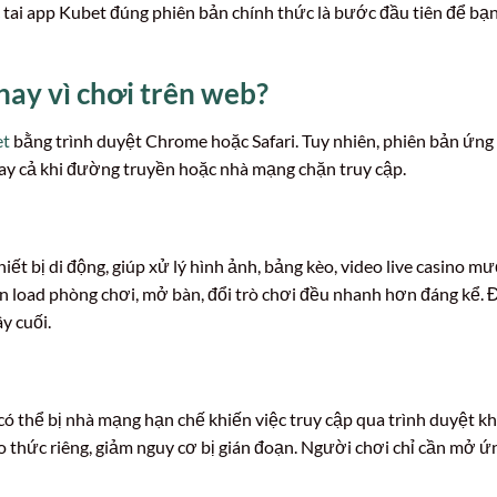
c tai app Kubet đúng phiên bản chính thức là bước đầu tiên để bạn 
hay vì chơi trên web?
et
bằng trình duyệt Chrome hoặc Safari. Tuy nhiên, phiên bản ứng d
ngay cả khi đường truyền hoặc nhà mạng chặn truy cập.
hiết bị di động, giúp xử lý hình ảnh, bảng kèo, video live casino
n load phòng chơi, mở bàn, đổi trò chơi đều nhanh hơn đáng kể. Đ
y cuối.
ó thể bị nhà mạng hạn chế khiến việc truy cập qua trình duyệt k
o thức riêng, giảm nguy cơ bị gián đoạn. Người chơi chỉ cần mở ứ