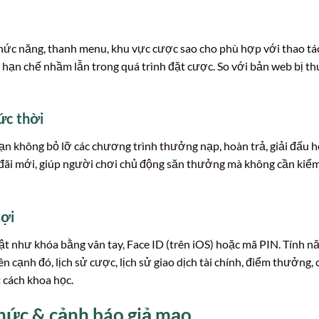
hức năng, thanh menu, khu vực cược sao cho phù hợp với thao tá
, hạn chế nhầm lẫn trong quá trình đặt cược. So với bản web bị th
ức thời
bạn không bỏ lỡ các chương trình thưởng nạp, hoàn trả, giải đấu
u đãi mới, giúp người chơi chủ động săn thưởng mà không cần kiể
lợi
t như khóa bằng vân tay, Face ID (trên iOS) hoặc mã PIN. Tính n
n cạnh đó, lịch sử cược, lịch sử giao dịch tài chính, điểm thưởng
 cách khoa học.
thức & cảnh báo giả mạo