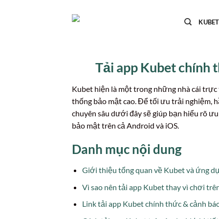
Bỏ
qua
KUBE
nội
dung
Tải app Kubet chính
Kubet hiện là một trong những nhà cái trực
thống bảo mật cao. Để tối ưu trải nghiệm, h
chuyên sâu dưới đây sẽ giúp bạn hiểu rõ ưu 
bảo mật trên cả Android và iOS.
Danh mục nội dung
Giới thiệu tổng quan về Kubet và ứng dụ
Vì sao nên tải app Kubet thay vì chơi trê
Link tải app Kubet chính thức & cảnh bá