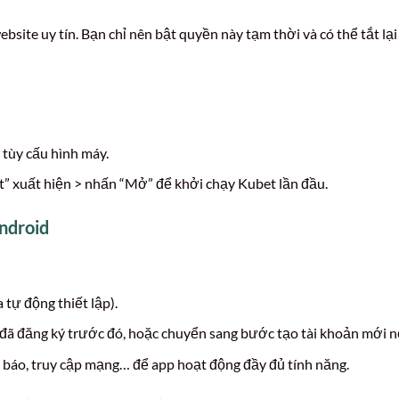
ebsite uy tín. Bạn chỉ nên bật quyền này tạm thời và có thể tắt lại
tùy cấu hình máy.
t” xuất hiện > nhấn “Mở” để khởi chạy Kubet lần đầu.
ndroid
tự động thiết lập).
ã đăng ký trước đó, hoặc chuyển sang bước tạo tài khoản mới n
 báo, truy cập mạng… để app hoạt động đầy đủ tính năng.