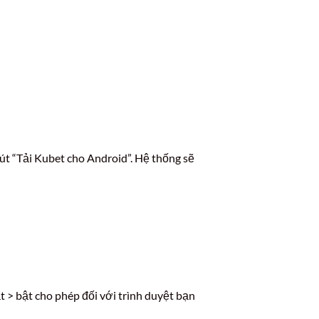
t “Tải Kubet cho Android”. Hệ thống sẽ
t > bật cho phép đối với trình duyệt bạn