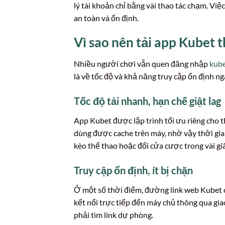
lý tài khoản chỉ bằng vài thao tác chạm. Việ
an toàn và ổn định.
Vì sao nên tải app Kubet t
Nhiều người chơi vẫn quen đăng nhập
kub
là về tốc độ và khả năng truy cập ổn định 
Tốc độ tải nhanh, hạn chế giật lag
App Kubet được lập trình tối ưu riêng cho t
dùng được cache trên máy, nhờ vậy thời gia
kèo thể thao hoặc đổi cửa cược trong vài giâ
Truy cập ổn định, ít bị chặn
Ở một số thời điểm, đường link web Kubet c
kết nối trực tiếp đến máy chủ thông qua gia
phải tìm link dự phòng.