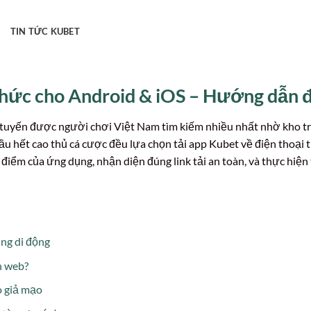
T
TIN TỨC KUBET
 thức cho Android & iOS – Hướng dẫn 
 tuyến được người chơi Việt Nam tìm kiếm nhiều nhất nhờ kho trò 
ầu hết cao thủ cá cược đều lựa chọn tải app Kubet về điện thoại t
điểm của ứng dụng, nhận diện đúng link tải an toàn, và thực hiện
ng di động
n web?
o giả mạo