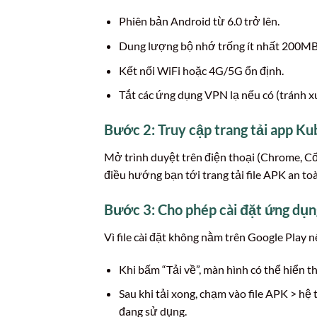
Phiên bản Android từ 6.0 trở lên.
Dung lượng bộ nhớ trống ít nhất 200MB
Kết nối WiFi hoặc 4G/5G ổn định.
Tắt các ứng dụng VPN lạ nếu có (tránh xu
Bước 2: Truy cập trang tải app Ku
Mở trình duyệt trên điện thoại (Chrome, C
điều hướng bạn tới trang tải file APK an to
Bước 3: Cho phép cài đặt ứng dụn
Vì file cài đặt không nằm trên Google Play 
Khi bấm “Tải về”, màn hình có thể hiển t
Sau khi tải xong, chạm vào file APK > hệ
đang sử dụng.