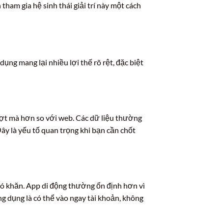
tham gia hệ sinh thái giải trí này một cách
ụng mang lại nhiều lợi thế rõ rệt, đặc biệt
 mượt mà hơn so với web. Các dữ liệu thường
ây là yếu tố quan trọng khi bạn cần chốt
hó khăn. App di động thường ổn định hơn vì
ng dụng là có thể vào ngay tài khoản, không